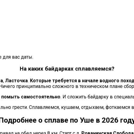
 для вас даты.
На каких байдарках сплавляемся?
га
,
Ласточка
.
Которые требуется в начале водного похо
 Ничего принципиально сложного в техническом плане сбор
и, помыть самостоятельно
. И сложить байдарку в специа
ельно грести. Сплавляемся, кушаем, отдыхаем, фоткаемся 
Подробнее о сплаве по Уше в 2026 год
ивал на обед через 8 км. Старт с д.
Рованичская Слобода