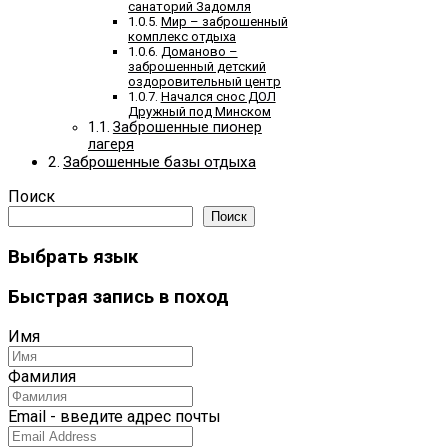
санаторий Задомля
Мир – заброшенный
комплекс отдыха
Доманово –
заброшенный детский
оздоровительный центр
Начался снос ДОЛ
Дружный под Минском
Заброшенные пионер
лагеря
Заброшенные базы отдыха
Поиск
Поиск
Выбрать язык
Быстрая запись в поход
Имя
Фамилия
Email - введите адрес почты