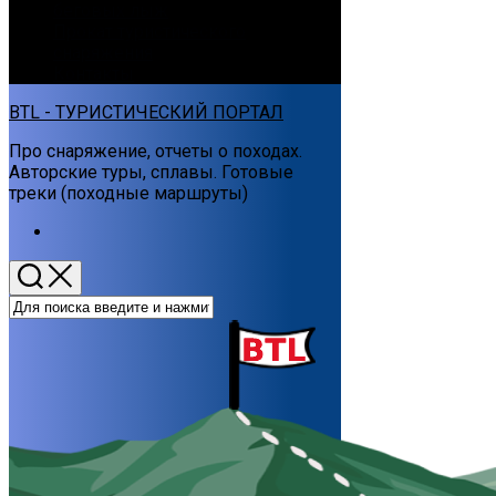
беговых лыж
Прокат туристического
снаряжения
Контакты
BTL - ТУРИСТИЧЕСКИЙ ПОРТАЛ
Про снаряжение, отчеты о походах.
Авторские туры, сплавы. Готовые
треки (походные маршруты)